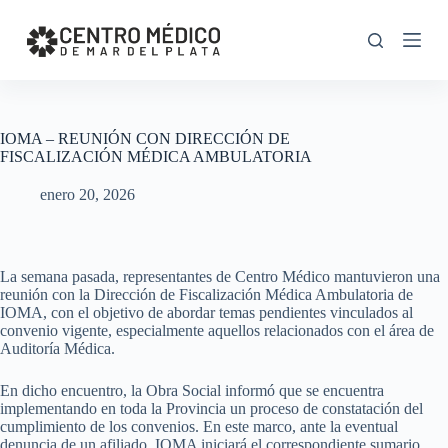
S
k
i
p
t
o
c
IOMA – REUNIÓN CON DIRECCIÓN DE
o
FISCALIZACIÓN MÉDICA AMBULATORIA
n
t
enero 20, 2026
e
n
t
La semana pasada, representantes de Centro Médico mantuvieron una
reunión con la Dirección de Fiscalización Médica Ambulatoria de
IOMA, con el objetivo de abordar temas pendientes vinculados al
convenio vigente, especialmente aquellos relacionados con el área de
Auditoría Médica.
En dicho encuentro, la Obra Social informó que se encuentra
implementando en toda la Provincia un proceso de constatación del
cumplimiento de los convenios. En este marco, ante la eventual
denuncia de un afiliado, IOMA iniciará el correspondiente sumario