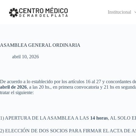
S
k
Institucional
i
p
t
o
c
o
ASAMBLEA GENERAL ORDINARIA
n
t
abril 10, 2026
e
n
t
De acuerdo a lo establecido por los artículos 16 al 27 y concor
abril de 2026
, a las 20 hs., en primera convocatoria y 21 hs en se
tratar el siguiente:
1) APERTURA DE LA ASAMBLEA A LAS
14 horas
, AL SOLO 
2) ELECCIÓN DE DOS SOCIOS PARA FIRMAR EL ACTA DE 