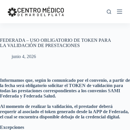
S
k
i
p
t
o
c
FEDERADA – USO OBLIGATORIO DE TOKEN PARA
o
LA VALIDACIÓN DE PRESTACIONES
n
t
junio 4, 2026
e
n
t
Informamos que, según lo comunicado por el convenio, a partir de
la fecha será obligatorio solicitar el TOKEN de validación para
todas las prestaciones correspondientes a los convenios SAMI
Federada y Federada Salud.
Al momento de realizar la validación, el prestador deberá
requerir al asociado el token generado desde la APP de Federada,
el cual se encuentra disponible debajo de la credencial digital.
Excepciones