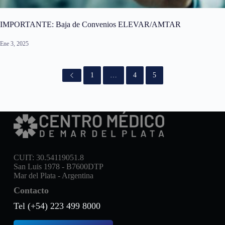
IMPORTANTE: Baja de Convenios ELEVAR/AMTAR
Ene 3, 2025
1
…
4
5
CUIT: 30.54119051.8
San Luis 1978 - B7600DTP
Mar del Plata - Argentina
Contacto
Tel (+54) 223 499 8000