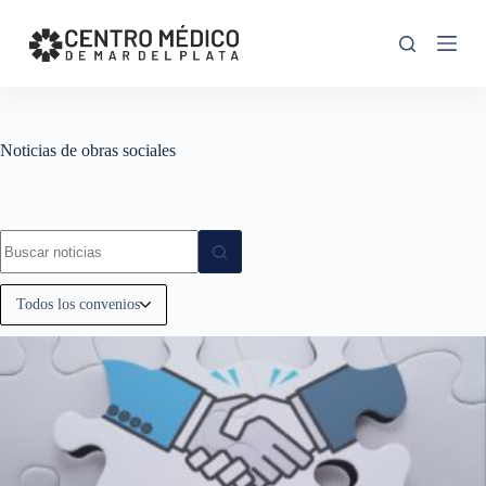
S
k
i
p
t
o
c
Noticias de obras sociales
o
n
t
e
n
t
Todos los convenios