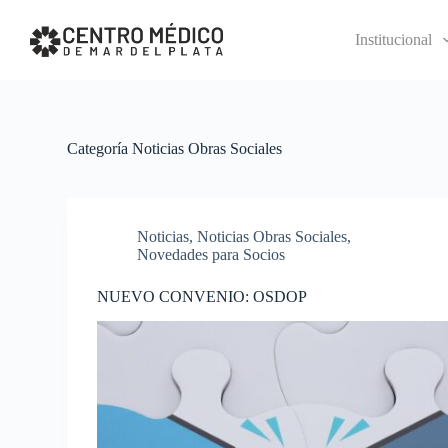
S
k
Institucional
i
p
t
o
c
o
Categoría
Noticias Obras Sociales
n
t
e
n
t
Noticias
,
Noticias Obras Sociales
,
Novedades para Socios
NUEVO CONVENIO: OSDOP