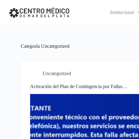
S
k
Institucional
i
p
t
o
c
o
Categoría
Uncategorized
n
t
e
n
t
Uncategorized
Activación del Plan de Contingencia por Fallas
Técnicas